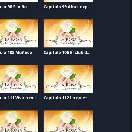
ulo 98 El niño
Capítulo 99 Altas expectativas
tulo 105 Muñeco
Capítulo 106 El club del suicidio
ulo 111 Vivir a mil
Capítulo 112 La quietud del viento