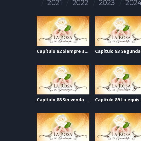
2021
2022
2023
202
Capítulo 82 Siempre se puede
Capítulo 88 Sin venda en los ojos
Capítulo 89 La equis