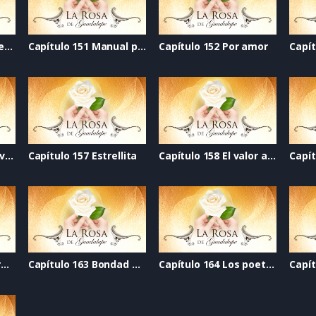
Capítulo 150 Cerca del cielo
Capítulo 151 Manual para pedir permiso para tener novio
Capítulo 152 Por amor
Capítulo 156 Abrir la ventana
Capítulo 157 Estrellita
Capítulo 158 El valor adecuado
Capítulo 162 Algo raro tiene Elisa
Capítulo 163 Bondad en la mirada
Capítulo 164 Los poetas malditos