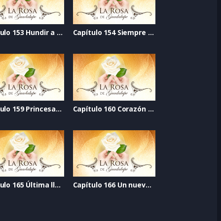
Capítulo 153 Hundir a la güera
Capítulo 154 Siempre en mi corazón
Capítulo 159 Princesas sin dragones
Capítulo 160 Corazón de azúcar
Capítulo 165 Última llamada al perdón
Capítulo 166 Un nuevo corazón