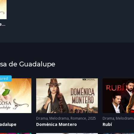
Capítulo 168 Otro cuento de Navidad
Rosa de Guadalupe
tured
Drama
,
Melodrama
,
Romance
2025
Drama
,
Melodram
uadalupe
Doménica Montero
Rubí