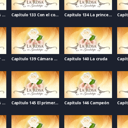
Capítulo 132 Abrir las alas
Capítulo 133 Con el corazón divido
Capítulo 134 La princesa luna
Capítulo 138 De color rosa
Capítulo 139 Cámara web
Capítulo 140 La cruda
Capítulo 144 Cuantos más
Capítulo 145 El primer golpe
Capítulo 146 Campeón