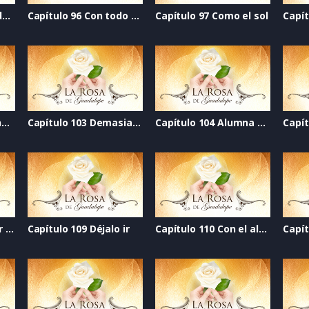
Capítulo 95 Lección de amor
Capítulo 96 Con todo mi amor
Capítulo 97 Como el sol
Capít
Capítulo 102 El escenario de la vida
Capítulo 103 Demasiado amor
Capítulo 104 Alumna de 10
Capí
Capítulo 108 Un lugar llamado hogar
Capítulo 109 Déjalo ir
Capítulo 110 Con el alma desnuda
Capít