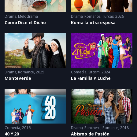
Drama
,
Melodrama
Drama
,
Romance
,
Turcas
2026
Como Dice el Dicho
Kuma la otra esposa
Drama
,
Romance
2025
Comedia
,
Sitcom
2024
Monteverde
La Familia P.Luche
Comedia
2016
Drama
,
Ranchero
,
Romance
2018
40 Y 20
Abismo de Pasión