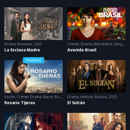
Drama
,
Romance
2025
Crimen
,
Drama
,
Melodrama
,
Venganza
La Esclava Madre
Avenida Brasil
Featured
Acción
,
Crimen
,
Drama
,
Narco
,
Romance
Drama
2023
,
Historia
,
Realeza
2025
Rosario Tijeras
El Sultán