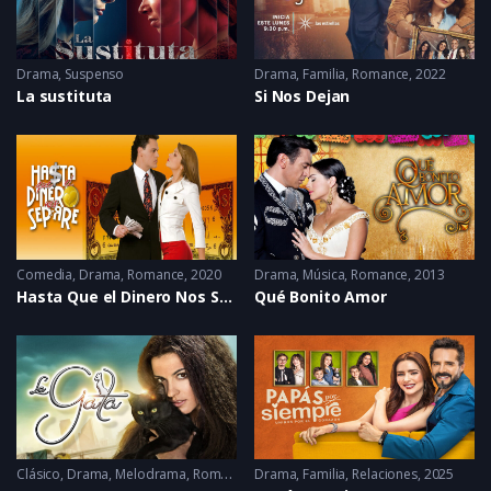
Drama
,
Suspenso
Drama
,
Familia
,
Romance
2022
La sustituta
Si Nos Dejan
Comedia
,
Drama
,
Romance
2020
Drama
,
Música
,
Romance
2013
Hasta Que el Dinero Nos Separe
Qué Bonito Amor
Clásico
,
Drama
,
Melodrama
,
Romance
Drama
2014
,
Familia
,
Relaciones
2025