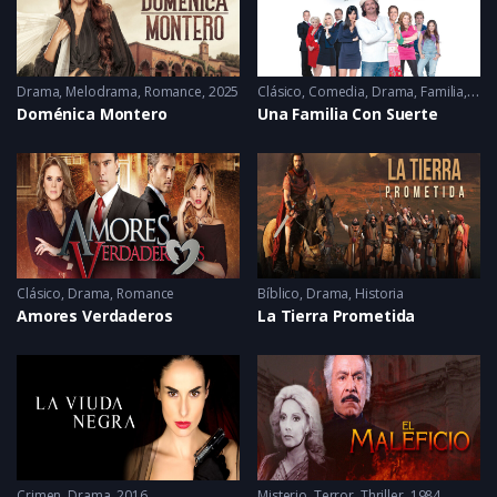
Drama
,
Melodrama
,
Romance
2025
Clásico
,
Comedia
,
Drama
,
Familia
,
Rom
Doménica Montero
Una Familia Con Suerte
Clásico
,
Drama
,
Romance
Bíblico
,
Drama
,
Historia
Amores Verdaderos
La Tierra Prometida
Crimen
,
Drama
2016
Misterio
,
Terror
,
Thriller
1984