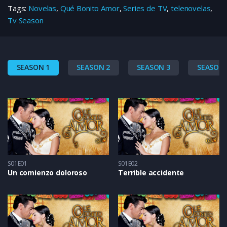
Tags:
Novelas
,
Qué Bonito Amor
,
Series de TV
,
telenovelas
,
Tv Season
SEASON 1
SEASON 2
SEASON 3
SEASON 
S01E01
S01E02
Un comienzo doloroso
Terrible accidente