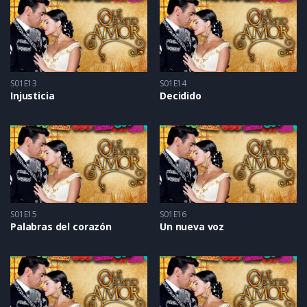
S01E13
S01E14
Injusticia
Decidido
S01E15
S01E16
Palabras del corazón
Un nueva voz