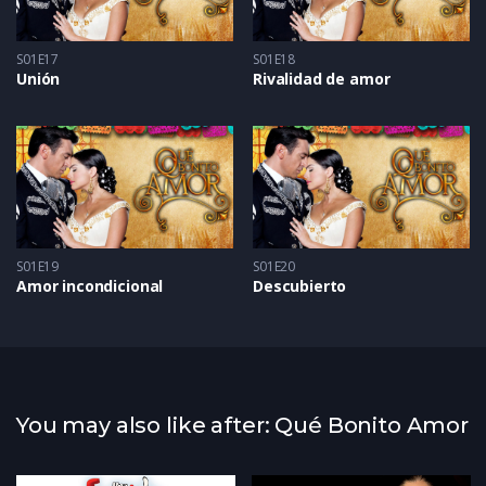
S01E17
S01E18
Unión
Rivalidad de amor
S01E19
S01E20
Amor incondicional
Descubierto
You may also like after: Qué Bonito Amor