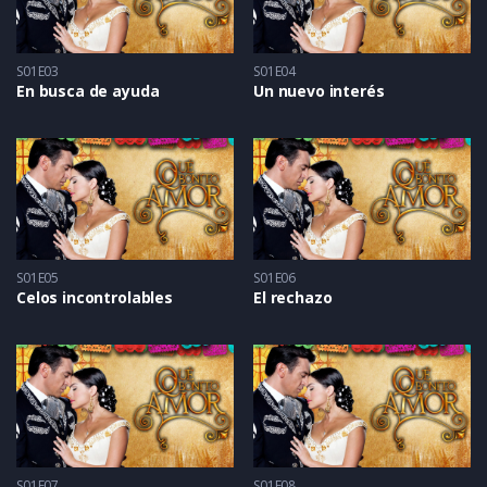
S01E03
S01E04
En busca de ayuda
Un nuevo interés
S01E05
S01E06
Celos incontrolables
El rechazo
S01E07
S01E08