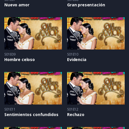
Nuevo amor
Gran presentación
S01E09
S01E10
Hombre celoso
Evidencia
S01E11
S01E12
Sentimientos confundidos
Rechazo