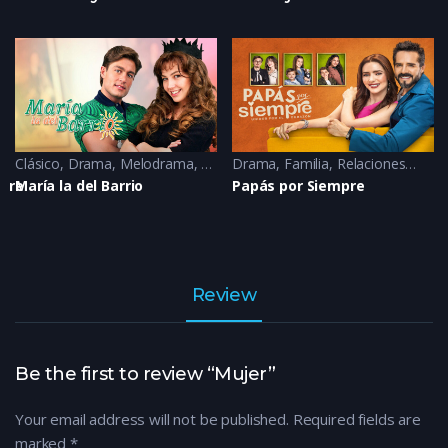
2020
Clásico
,
Drama
,
Melodrama
,
Romance
Drama
,
Familia
,
Relaciones
2
pare
María la del Barrio
Papás por Siempre
Review
Be the first to review “Mujer”
Your email address will not be published.
Required fields are
marked
*