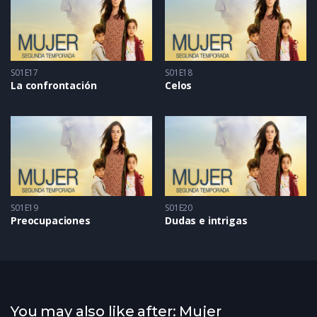
S01E17
S01E18
La confrontación
Celos
S01E19
S01E20
Preocupaciones
Dudas e intrigas
You may also like after: Mujer