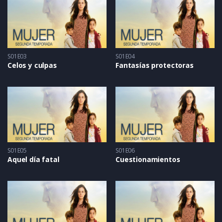
S01E03
S01E04
Celos y culpas
Fantasías protectoras
S01E05
S01E06
Aquel día fatal
Cuestionamientos