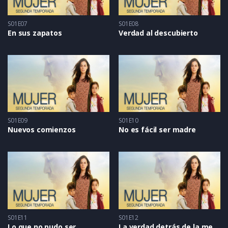
S01E07
S01E08
En sus zapatos
Verdad al descubierto
S01E09
S01E10
Nuevos comienzos
No es fácil ser madre
S01E11
S01E12
Lo que no pudo ser
La verdad detrás de la mentira