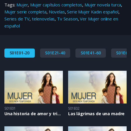
Tags:
Mujer
,
Mujer capítulos completos
,
Mujer novela turca
,
Mujer serie completa
,
Novelas
,
Serie Mujer Kadın español
,
Series de TV
,
telenovelas
,
Tv Season
,
Ver Mujer online en
español
S01E01-20
S01E21-40
S01E41-60
S01E61
S01E01
S01E02
Una historia de amor y tristeza
Las lágrimas de una madre