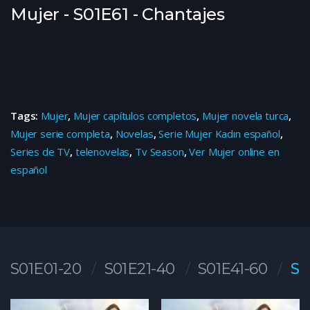
Mujer - S01E61 - Chantajes
Tags:
Mujer
,
Mujer capítulos completos
,
Mujer novela turca
,
Mujer serie completa
,
Novelas
,
Serie Mujer Kadın español
,
Series de TV
,
telenovelas
,
Tv Season
,
Ver Mujer online en
español
S01E01-20
S01E21-40
S01E41-60
S0