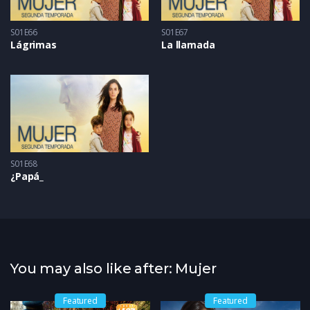
S01E66
S01E67
Lágrimas
La llamada
S01E68
¿Papá_
You may also like after: Mujer
Featured
Featured