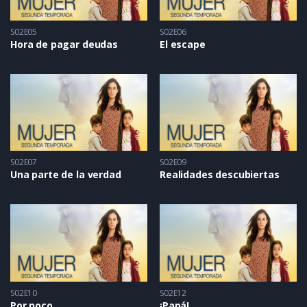
S02E05
S02E06
Hora de pagar deudas
El escape
S02E07
S02E09
Una parte de la verdad
Realidades descubiertas
S02E10
S02E12
Por poco
¡Papá!