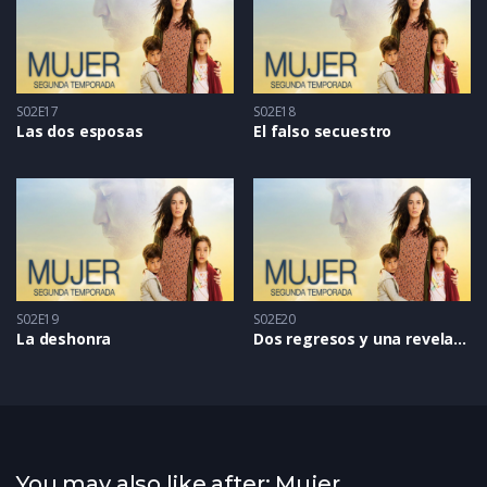
S02E17
S02E18
Las dos esposas
El falso secuestro
S02E19
S02E20
La deshonra
Dos regresos y una revelación
You may also like after: Mujer