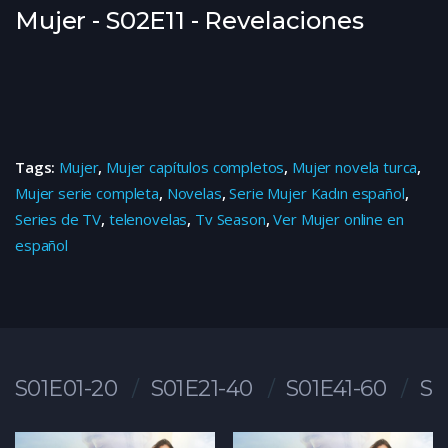
Mujer - S02E11 - Revelaciones
Tags:
Mujer
,
Mujer capítulos completos
,
Mujer novela turca
,
Mujer serie completa
,
Novelas
,
Serie Mujer Kadın español
,
Series de TV
,
telenovelas
,
Tv Season
,
Ver Mujer online en
español
S01E01-20
S01E21-40
S01E41-60
S0