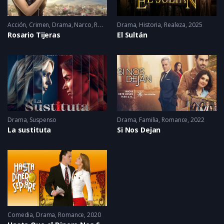
Acción
,
Crimen
,
Drama
,
Narco
,
Romance
Drama
2023
,
Historia
,
Realeza
2025
Rosario Tijeras
El Sultán
Drama
,
Suspenso
Drama
,
Familia
,
Romance
2022
La sustituta
Si Nos Dejan
Comedia
,
Drama
,
Romance
2020