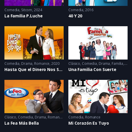
Comedia
,
Sitcom
2024
Comedia
2016
La Familia P.Luche
40 Y 20
Comedia
,
Drama
,
Romance
2020
Clásico
,
Comedia
,
Drama
,
Familia
,
Rom
Hasta Que el Dinero Nos Separe
Una Familia Con Suerte
Clásico
,
Comedia
,
Drama
,
Romance
2006
Comedia
,
Romance
La Fea Más Bella
Mi Corazón Es Tuyo