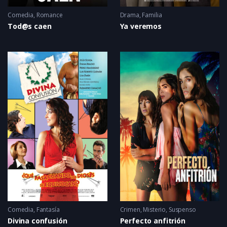
Comedia
,
Romance
Drama
,
Familia
Tod@s caen
Ya veremos
Comedia
,
Fantasía
Crimen
,
Misterio
,
Suspenso
Divina confusión
Perfecto anfitrión