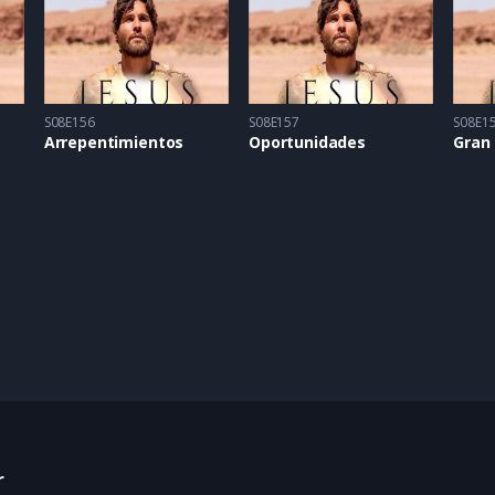
S08E156
S08E157
S08E1
Arrepentimientos
Oportunidades
Gran
r