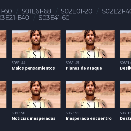
1-60
S01E61-68
S02E01-20
S02E21-4
03E21-E40
S03E41-60
S08E144
S08E145
S08E1
Malos pensamientos
Planes de ataque
Desil
S08E150
S08E151
S08E1
Noticias inesperadas
Inesperado encuentro
Dest