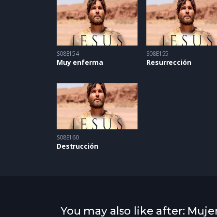
S08E154
S08E155
Muy enferma
Resurrección
S08E160
Destrucción
You may also like after: Muje