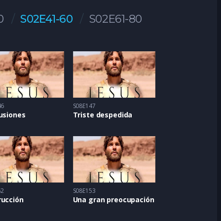
0
S02E41-60
S02E61-80
46
S08E147
usiones
Triste despedida
52
S08E153
rucción
Una gran preocupación