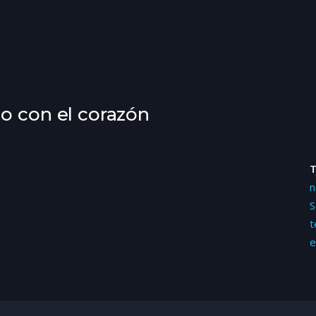
o con el corazón
n
S
t
e