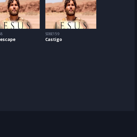
58
S08E159
 escape
Castigo