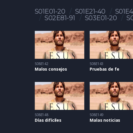
S01E01-20
S01E21-40
S01E4
S02E81-91
S03E01-20
S
S08E142
S08E143
Malos consejos
Pruebas de fe
S08E148
S08E149
Días difíciles
Malas noticias