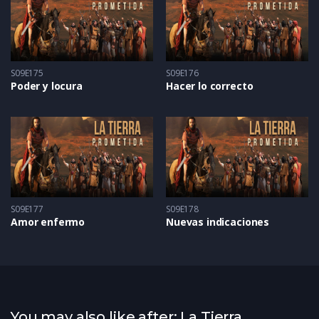
S09E175
S09E176
Poder y locura
Hacer lo correcto
S09E177
S09E178
Amor enfermo
Nuevas indicaciones
You may also like after: La Tierra