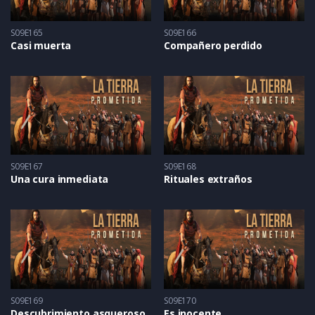
S09E165
S09E166
Casi muerta
Compañero perdido
S09E167
S09E168
Una cura inmediata
Rituales extraños
S09E169
S09E170
Descubrimiento asqueroso
Es inocente