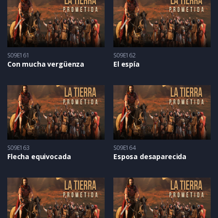
S09E161
S09E162
Con mucha vergüenza
El espía
S09E163
S09E164
Flecha equivocada
Esposa desaparecida