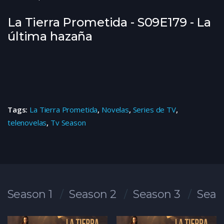
La Tierra Prometida - S09E179 - La
última hazaña
Tags:
La Tierra Prometida
,
Novelas
,
Series de TV
,
telenovelas
,
Tv Season
Season 1
Season 2
Season 3
Seas