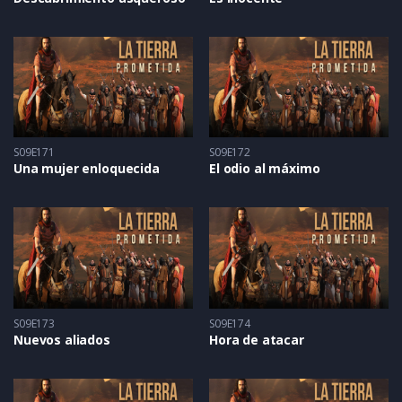
S09E171
S09E172
Una mujer enloquecida
El odio al máximo
S09E173
S09E174
Nuevos aliados
Hora de atacar