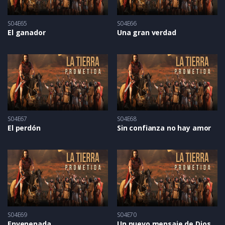
S04E65
S04E66
El ganador
Una gran verdad
S04E67
S04E68
El perdón
Sin confianza no hay amor
S04E69
S04E70
Envenenada
Un nuevo mensaje de Dios