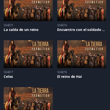
S04E75
S04E76
La caída de un reino
Encuentro con el soldado enmascarado
S04E77
S04E78
Celos
El reino de Hai