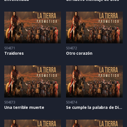
S04E71
S04E72
Traidores
Otro corazón
S04E73
S04E74
Una terrible muerte
Se cumple la palabra de Dios