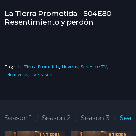
La Tierra Prometida - S04E80 -
Resentimiento y perdón
Tags:
La Tierra Prometida
,
Novelas
,
Series de TV
,
telenovelas
,
Tv Season
Season 1
Season 2
Season 3
Seas