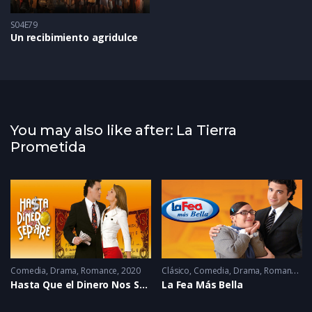
S04E79
Un recibimiento agridulce
You may also like after: La Tierra
Prometida
22 - 2022
Comedia
,
Drama
,
Romance
2020
Clásico
,
Comedia
,
Drama
,
Romance
2
Hasta Que el Dinero Nos Separe
La Fea Más Bella