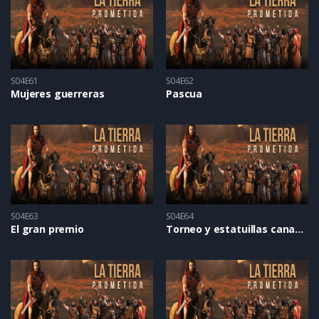
S04E61
S04E62
Mujeres guerreras
Pascua
S04E63
S04E64
El gran premio
Torneo y estatuillas cananeas