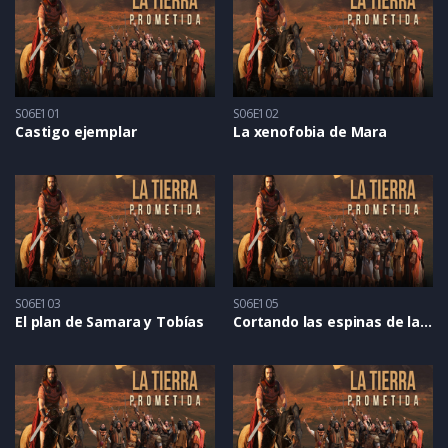
S06E101
S06E102
Castigo ejemplar
La xenofobia de Mara
S06E103
S06E105
El plan de Samara y Tobías
Cortando las espinas de la flor