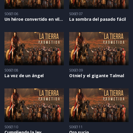
S06E106
S06E107
Un héroe convertido en villano
La sombra del pasado fácil
S06E108
S06E109
La voz de un ángel
Otniel y el gigante Talmal
S06E110
S06E111
Cumpliendo la ley
Oro sucio