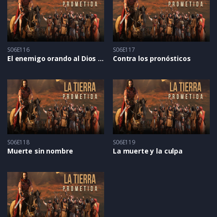
S06E116
S06E117
El enemigo orando al Dios de los hebreos
Contra los pronósticos
S06E118
S06E119
Muerte sin nombre
La muerte y la culpa