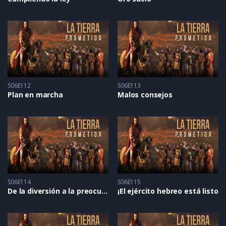
S06E112
S06E113
Plan en marcha
Malos consejos
S06E114
S06E115
De la diversión a la preocupación
¡El ejército hebreo está listo