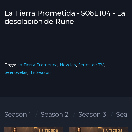
La Tierra Prometida - S06E104 - La
desolación de Rune
Tags:
La Tierra Prometida
,
Novelas
,
Series de TV
,
telenovelas
,
Tv Season
Season 1
Season 2
Season 3
Seas