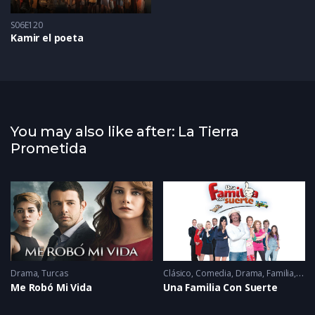
S06E120
Kamir el poeta
You may also like after: La Tierra
Prometida
Drama
,
Turcas
Clásico
,
Comedia
,
Drama
,
Familia
,
Rom
Me Robó Mi Vida
Una Familia Con Suerte