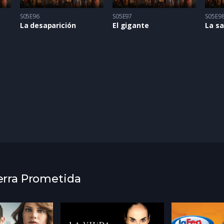
S05E96
S05E97
S05E9
La desaparición
El gigante
La sa
ierra Prometida