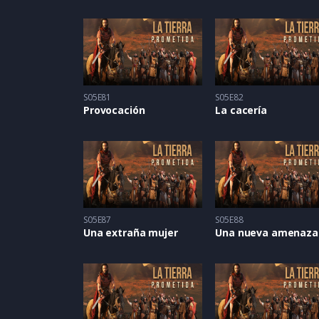
S05E81
S05E82
Provocación
La cacería
S05E87
S05E88
Una extraña mujer
Una nueva amenaza