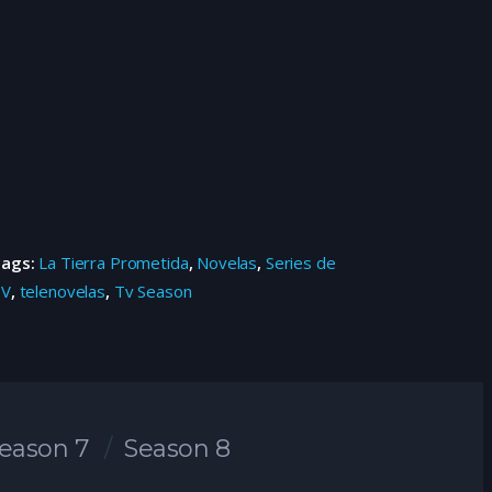
Tags:
La Tierra Prometida
,
Novelas
,
Series de
TV
,
telenovelas
,
Tv Season
eason 7
Season 8