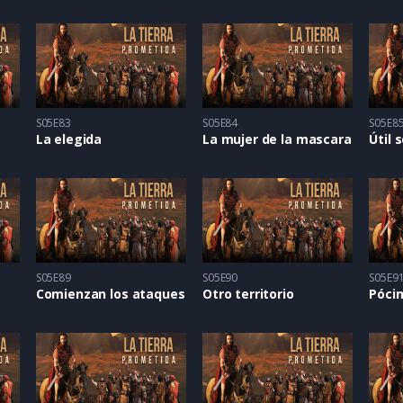
S05E83
S05E84
S05E8
La elegida
La mujer de la mascara
Útil 
S05E89
S05E90
S05E9
Comienzan los ataques
Otro territorio
Póci