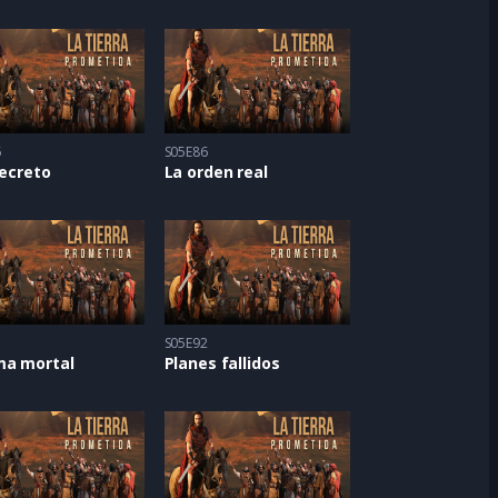
5
S05E86
secreto
La orden real
1
S05E92
ma mortal
Planes fallidos