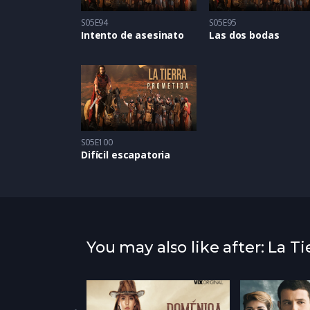
S05E94
S05E95
Intento de asesinato
Las dos bodas
S05E100
Difícil escapatoria
You may also like after: La T
atured