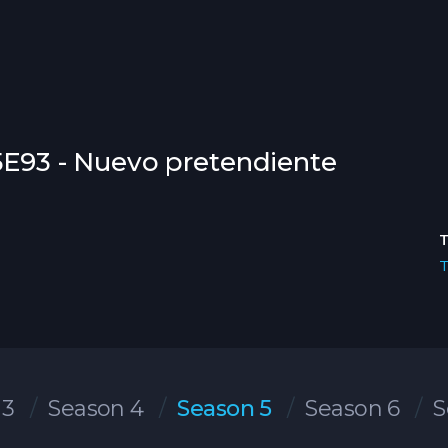
05E93 - Nuevo pretendiente
 3
Season 4
Season 5
Season 6
S