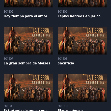
S01E05
S01E06
Hay tiempo para el amor
Espías hebreos en Jericó
S01E07
S01E08
La gran sombra de Moisés
Sacrificio
S01E09
S01E10
Estrategia de amor con odio
Plan en riesgo