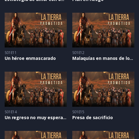
S01E11
S01E12
Un héroe enmascarado
Malaquías en manos de los cananeos
S01E14
S01E15
Un regreso no muy esperado
Presa de sacrificio