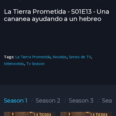
La Tierra Prometida - S01E13 - Una
cananea ayudando a un hebreo
Tags:
La Tierra Prometida
,
Novelas
,
Series de TV
,
telenovelas
,
Tv Season
Season 1
Season 2
Season 3
Seas