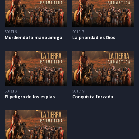
S01E16
S01E17
Mordiendo la mano amiga
La prioridad es Dios
S01E18
S01E19
El peligro de los espías
Conquista forzada