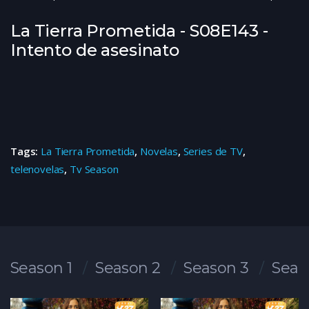
La Tierra Prometida - S08E143 -
Intento de asesinato
Tags:
La Tierra Prometida
,
Novelas
,
Series de TV
,
telenovelas
,
Tv Season
Season 1
Season 2
Season 3
Seas