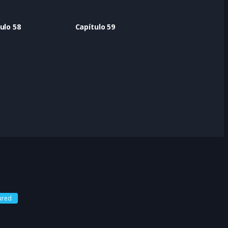
ulo 58
Capítulo 59
ured