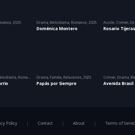
ealeza
2025
Drama
,
Melodrama
,
Romance
2025
Acción
,
Crimen
,
Dr
Doménica Montero
Rosario Tijera
elodrama
,
Romance
Drama
,
Familia
,
Relaciones
2025
Crimen
,
Drama
,
Me
arrio
Papás por Siempre
Avenida Brasil
acy Policy
Contact
About
Terms of Servi