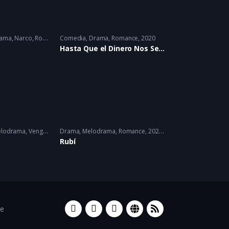
ama
,
Narco
,
Romance
Comedia
2023
,
Drama
,
Romance
2020
s
Hasta Que el Dinero Nos Separe
lodrama
,
Venganza
2025
Drama
,
Melodrama
,
Romance
2022 - 2022
Rubí
ce