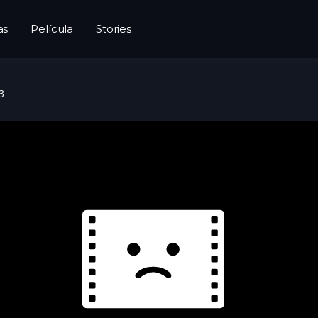
as
Película
Stories
3