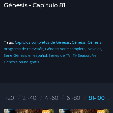
Génesis - Capítulo 81
Tags:
Capítulos completos de Génesis
,
Génesis
,
Génesis
programa de televisión
,
Génesis serie completa
,
Novelas
,
Serie Génesis en español
,
Series de TV
,
Tv Season
,
Ver
Génesis online gratis
1-20
21-40
41-60
61-80
81-100