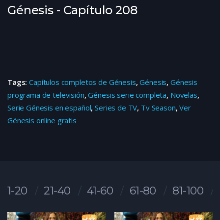
Génesis - Capítulo 208
Tags:
Capítulos completos de Génesis
,
Génesis
,
Génesis
programa de televisión
,
Génesis serie completa
,
Novelas
,
Serie Génesis en español
,
Series de TV
,
Tv Season
,
Ver
Génesis online gratis
1-20
21-40
41-60
61-80
81-100