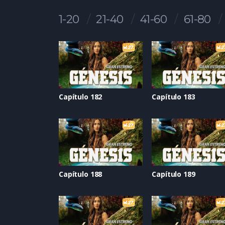
1-20
21-40
41-60
61-80
Capítulo 182
Capítulo 183
Capítulo 188
Capítulo 189