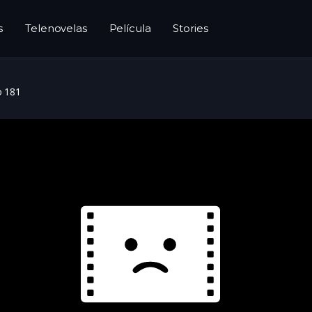
s
Telenovelas
Película
Stories
o 181