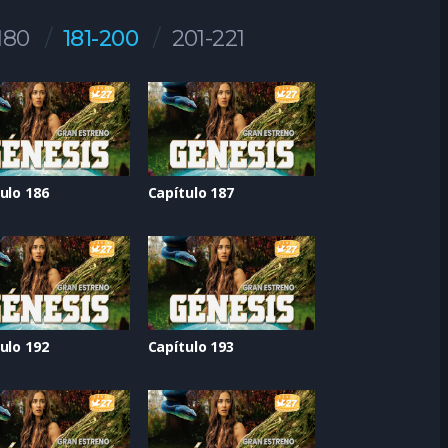
180
181-200
201-221
ulo 186
Capítulo 187
ulo 192
Capítulo 193