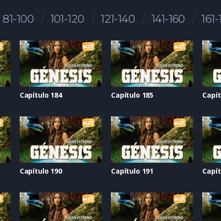
81-100
101-120
121-140
141-160
161-
Capítulo 184
Capítulo 185
Capít
Capítulo 190
Capítulo 191
Capít