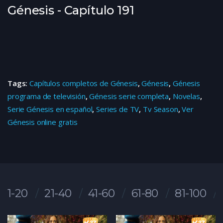
Génesis - Capítulo 191
Tags:
Capítulos completos de Génesis
,
Génesis
,
Génesis
programa de televisión
,
Génesis serie completa
,
Novelas
,
Serie Génesis en español
,
Series de TV
,
Tv Season
,
Ver
Génesis online gratis
1-20
21-40
41-60
61-80
81-100