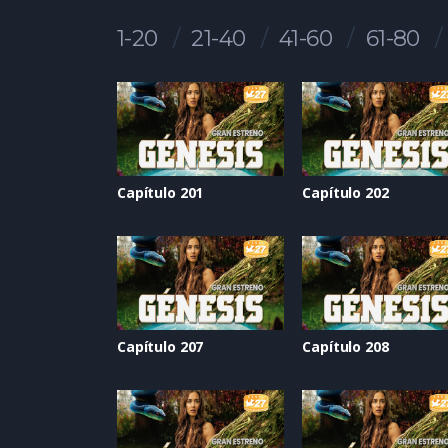
1-20
21-40
41-60
61-80
Capítulo 201
Capítulo 202
Capítulo 207
Capítulo 208