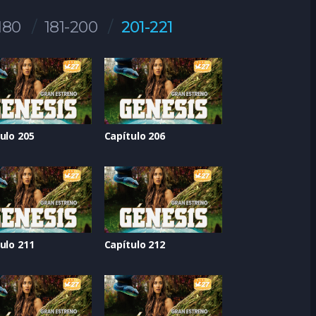
180
181-200
201-221
ulo 205
Capítulo 206
ulo 211
Capítulo 212