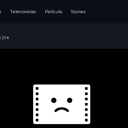
s
Telenovelas
Película
Stories
o 214