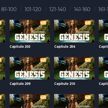
81-100
101-120
121-140
141-160
161-
Capítulo 203
Capítulo 204
Capít
Capítulo 209
Capítulo 210
Capít