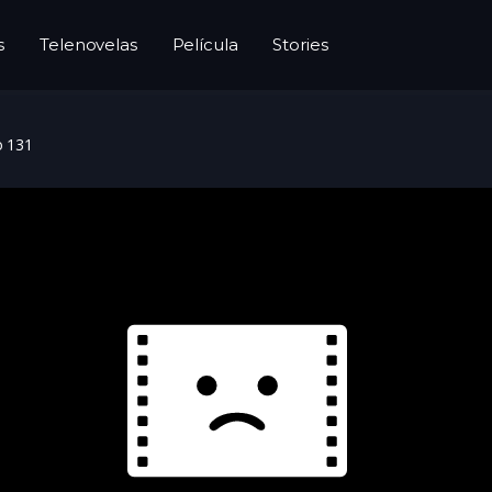
s
Telenovelas
Película
Stories
o 131