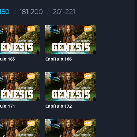
-180
181-200
201-221
ulo 165
Capítulo 166
ulo 171
Capítulo 172