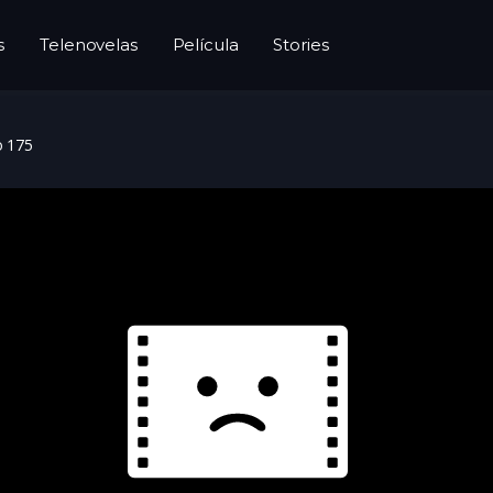
s
Telenovelas
Película
Stories
o 175