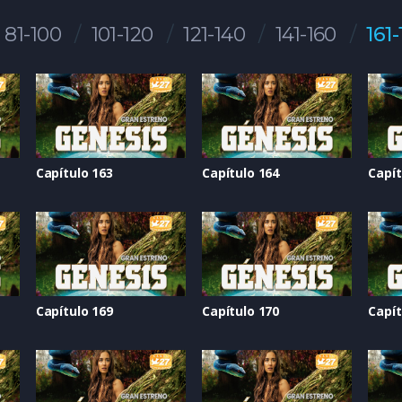
81-100
101-120
121-140
141-160
161
Capítulo 163
Capítulo 164
Capít
Capítulo 169
Capítulo 170
Capít