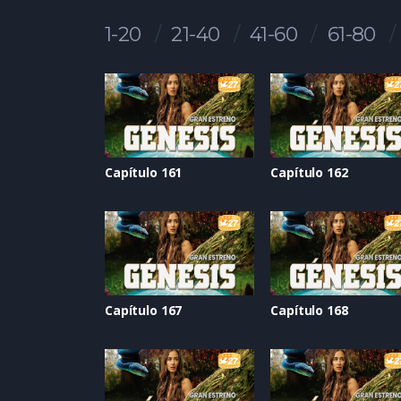
1-20
21-40
41-60
61-80
Capítulo 161
Capítulo 162
Capítulo 167
Capítulo 168