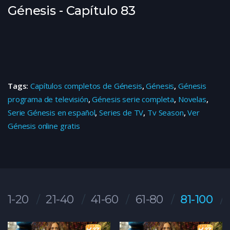
Génesis - Capítulo 83
Tags:
Capítulos completos de Génesis
,
Génesis
,
Génesis
programa de televisión
,
Génesis serie completa
,
Novelas
,
Serie Génesis en español
,
Series de TV
,
Tv Season
,
Ver
Génesis online gratis
1-20
21-40
41-60
61-80
81-100