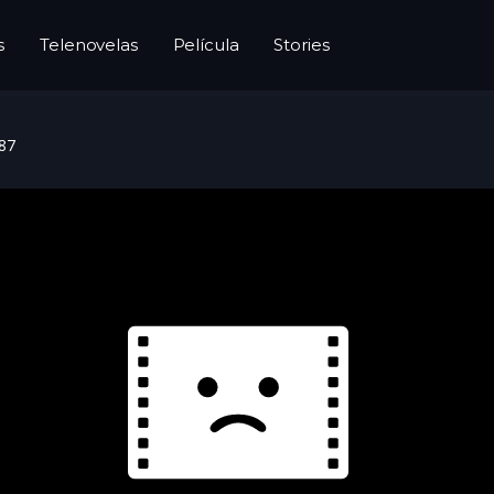
s
Telenovelas
Película
Stories
 87