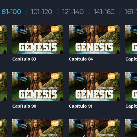
81-100
101-120
121-140
141-160
161-
Capítulo 83
Capítulo 84
Capít
Capítulo 90
Capítulo 91
Capít