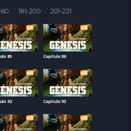
180
181-200
201-221
ulo 85
Capítulo 86
ulo 92
Capítulo 93