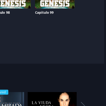
ulo 98
Capítulo 99
ured