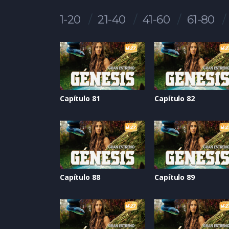
1-20
21-40
41-60
61-80
Capítulo 81
Capítulo 82
Capítulo 88
Capítulo 89