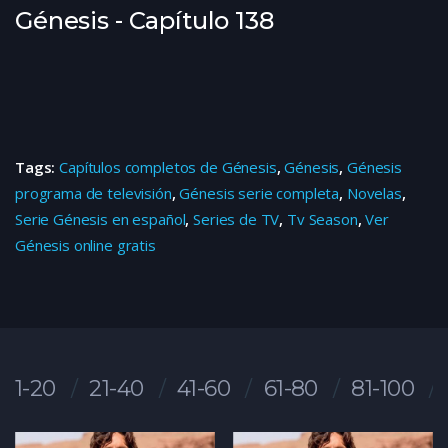
Génesis - Capítulo 138
Tags:
Capítulos completos de Génesis
,
Génesis
,
Génesis
programa de televisión
,
Génesis serie completa
,
Novelas
,
Serie Génesis en español
,
Series de TV
,
Tv Season
,
Ver
Génesis online gratis
1-20
21-40
41-60
61-80
81-100