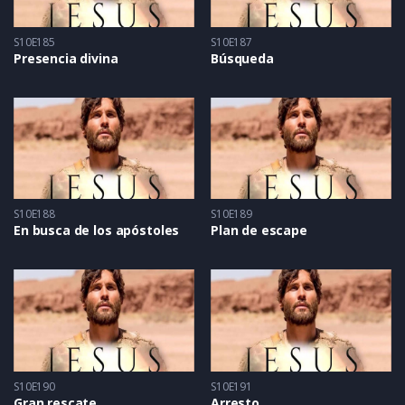
S10E185
S10E187
Presencia divina
Búsqueda
S10E188
S10E189
En busca de los apóstoles
Plan de escape
S10E190
S10E191
Gran rescate
Arresto