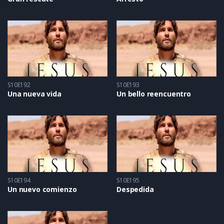
S10E192
S10E193
Una nueva vida
Un bello reencuentro
S10E194
S10E195
Un nuevo comienzo
Despedida