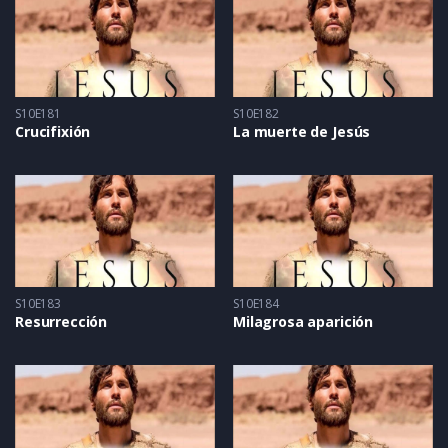
S10E181
S10E182
Crucifixión
La muerte de Jesús
S10E183
S10E184
Resurrección
Milagrosa aparición