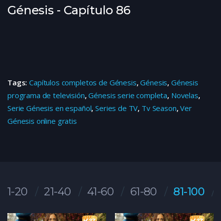
Génesis - Capítulo 86
Tags:
Capítulos completos de Génesis
,
Génesis
,
Génesis
programa de televisión
,
Génesis serie completa
,
Novelas
,
Serie Génesis en español
,
Series de TV
,
Tv Season
,
Ver
Génesis online gratis
1-20
21-40
41-60
61-80
81-100