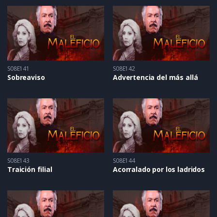
S08E141
S08E142
Sobreaviso
Advertencia del más allá
S08E143
S08E144
Traición filial
Acorralado por los ladridos