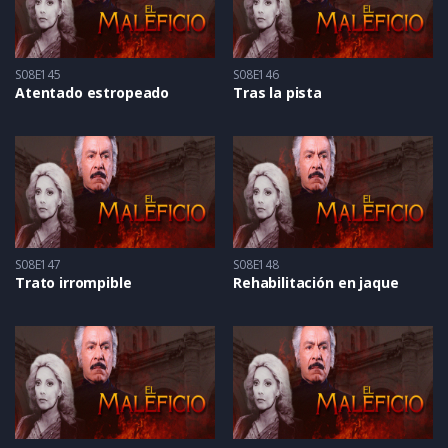
S08E145
S08E146
Atentado estropeado
Tras la pista
S08E147
S08E148
Trato irrompible
Rehabilitación en jaque