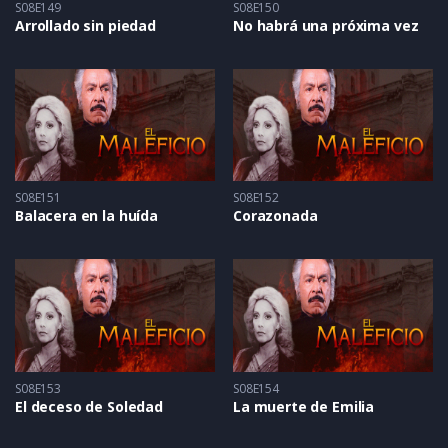
S08E149
S08E150
Arrollado sin piedad
No habrá una próxima vez
S08E151
S08E152
Balacera en la huída
Corazonada
S08E153
S08E154
El deceso de Soledad
La muerte de Emilia