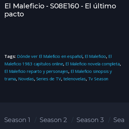
El Maleficio - S08E160 - El último
pacto
Tags:
Dónde ver El Maleficio en español
,
El Maleficio
,
El
Maleficio 1983 capítulos online
,
El Maleficio novela completa
,
El Maleficio reparto y personajes
,
El Maleficio sinopsis y
trama
,
Novelas
,
Series de TV
,
telenovelas
,
Tv Season
Season 1
Season 2
Season 3
Seas