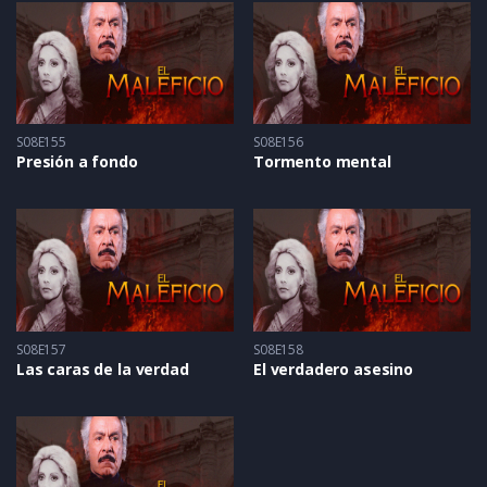
S08E155
S08E156
Presión a fondo
Tormento mental
S08E157
S08E158
Las caras de la verdad
El verdadero asesino