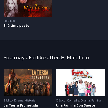
S08E160
El último pacto
You may also like after: El Maleficio
Bíblico
,
Drama
,
Historia
Clásico
,
Comedia
,
Drama
,
Familia
,
Rom
La Tierra Prometida
Una Familia Con Suerte