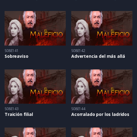
S08E141
S08E142
Sobreaviso
Advertencia del más allá
S08E143
S08E144
Traición filial
Acorralado por los ladridos