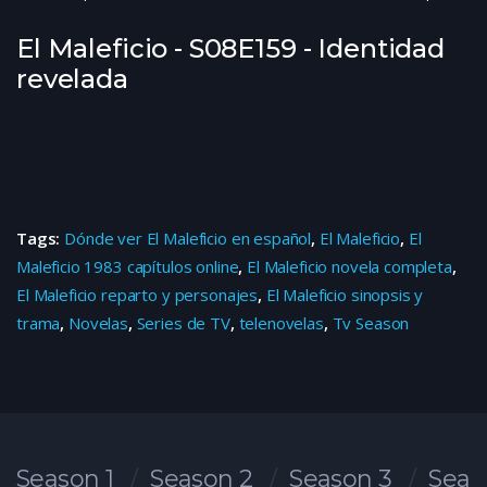
El Maleficio - S08E159 - Identidad
revelada
Tags:
Dónde ver El Maleficio en español
,
El Maleficio
,
El
Maleficio 1983 capítulos online
,
El Maleficio novela completa
,
El Maleficio reparto y personajes
,
El Maleficio sinopsis y
trama
,
Novelas
,
Series de TV
,
telenovelas
,
Tv Season
Season 1
Season 2
Season 3
Seas