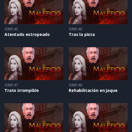
S08E145
S08E146
Atentado estropeado
Tras la pista
S08E147
S08E148
Trato irrompible
Rehabilitación en jaque