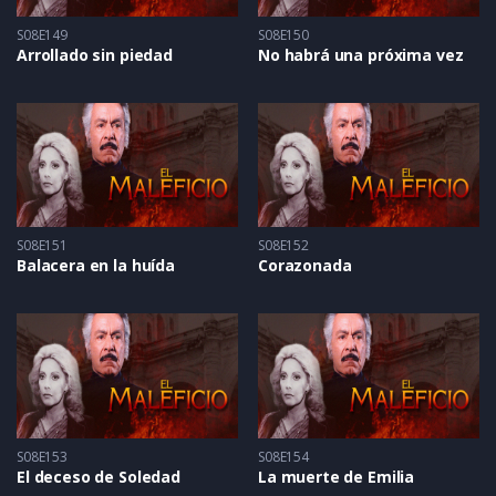
S08E149
S08E150
Arrollado sin piedad
No habrá una próxima vez
S08E151
S08E152
Balacera en la huída
Corazonada
S08E153
S08E154
El deceso de Soledad
La muerte de Emilia