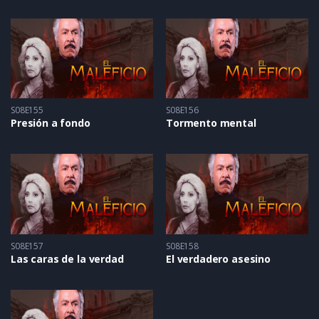
S08E155
S08E156
Presión a fondo
Tormento mental
S08E157
S08E158
Las caras de la verdad
El verdadero asesino