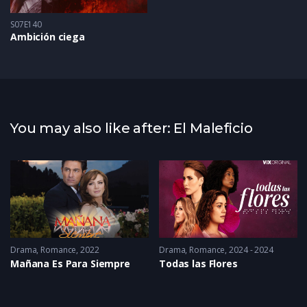
S07E140
Ambición ciega
You may also like after: El Maleficio
Drama
2014
,
Romance
2022
Drama
,
Romance
2024 - 2024
Mañana Es Para Siempre
Todas las Flores