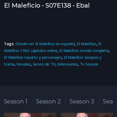
El Maleficio - S07E138 - Ebal
Tags:
Dónde ver El Maleficio en español
,
El Maleficio
,
El
Maleficio 1983 capítulos online
,
El Maleficio novela completa
,
El Maleficio reparto y personajes
,
El Maleficio sinopsis y
trama
,
Novelas
,
Series de TV
,
telenovelas
,
Tv Season
Season 1
Season 2
Season 3
Seas