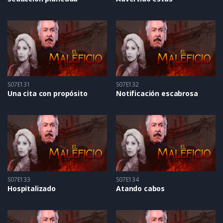
S07E131
S07E132
Una cita con propósito
Notificación escabrosa
S07E133
S07E134
Hospitalizado
Atando cabos