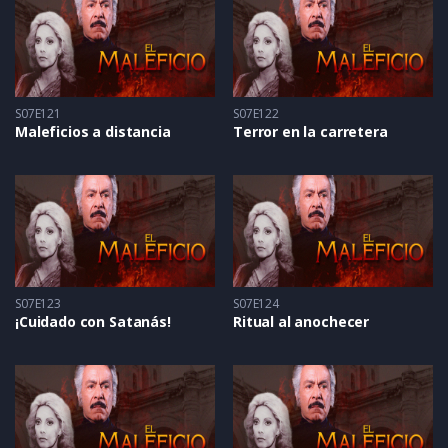
S07E121
S07E122
Maleficios a distancia
Terror en la carretera
S07E123
S07E124
¡Cuidado con Satanás!
Ritual al anochecer