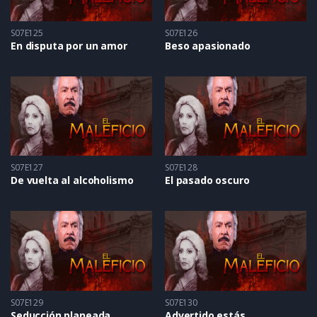
S07E125
S07E126
En disputa por un amor
Beso apasionado
S07E127
S07E128
De vuelta al alcoholismo
El pasado oscuro
S07E129
S07E130
Seducción planeada
Advertido estás