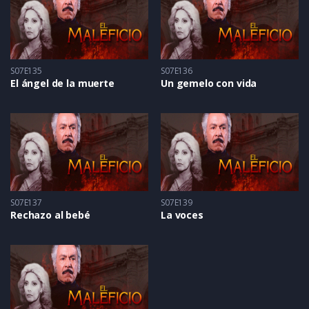
S07E135
S07E136
El ángel de la muerte
Un gemelo con vida
S07E137
S07E139
Rechazo al bebé
La voces