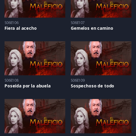
S06E106
S06E107
Fiera al acecho
Gemelos en camino
S06E108
S06E109
Poseída por la abuela
Sospechoso de todo