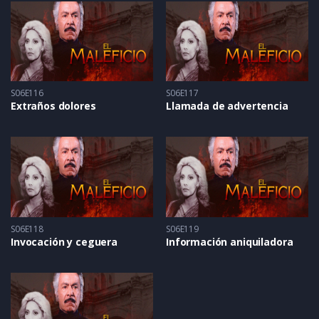
S06E116
S06E117
Extraños dolores
Llamada de advertencia
S06E118
S06E119
Invocación y ceguera
Información aniquiladora