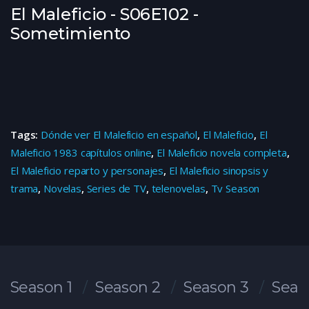
El Maleficio - S06E102 -
Sometimiento
Tags:
Dónde ver El Maleficio en español
,
El Maleficio
,
El
Maleficio 1983 capítulos online
,
El Maleficio novela completa
,
El Maleficio reparto y personajes
,
El Maleficio sinopsis y
trama
,
Novelas
,
Series de TV
,
telenovelas
,
Tv Season
Season 1
Season 2
Season 3
Seas