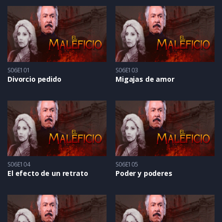
S06E101
S06E103
Divorcio pedido
Migajas de amor
S06E104
S06E105
El efecto de un retrato
Poder y poderes