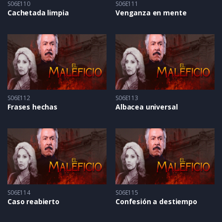
S06E110
S06E111
Cachetada limpia
Venganza en mente
S06E112
S06E113
Frases hechas
Albacea universal
S06E114
S06E115
Caso reabierto
Confesión a destiempo