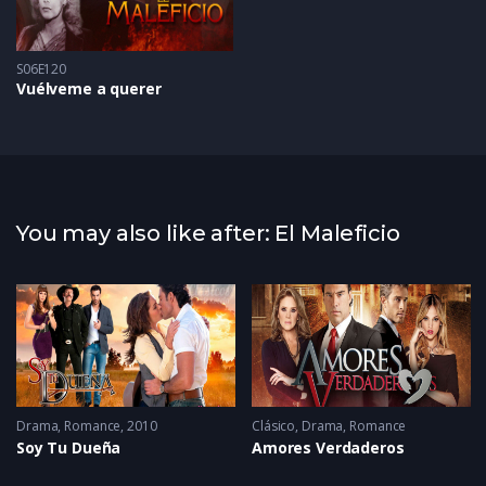
S06E120
Vuélveme a querer
You may also like after: El Maleficio
Drama
2005 - 2005
,
Romance
2010
Clásico
,
Drama
,
Romance
Soy Tu Dueña
Amores Verdaderos