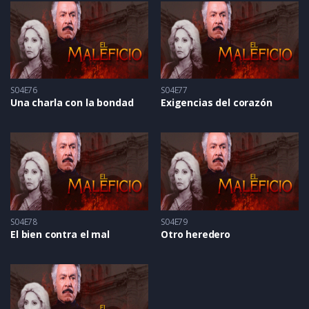
S04E76
S04E77
Una charla con la bondad
Exigencias del corazón
S04E78
S04E79
El bien contra el mal
Otro heredero