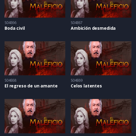
S04E66
S04E67
Boda civil
Ambición desmedida
S04E68
S04E69
El regreso de un amante
Celos latentes