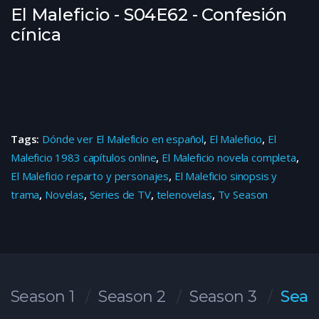
El Maleficio - S04E62 - Confesión
cínica
Tags:
Dónde ver El Maleficio en español
,
El Maleficio
,
El
Maleficio 1983 capítulos online
,
El Maleficio novela completa
,
El Maleficio reparto y personajes
,
El Maleficio sinopsis y
trama
,
Novelas
,
Series de TV
,
telenovelas
,
Tv Season
Season 1
Season 2
Season 3
Seas