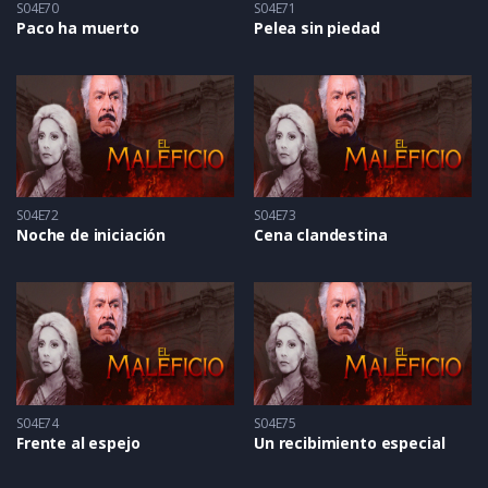
S04E70
S04E71
Paco ha muerto
Pelea sin piedad
S04E72
S04E73
Noche de iniciación
Cena clandestina
S04E74
S04E75
Frente al espejo
Un recibimiento especial