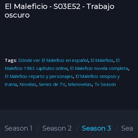
El Maleficio - S03E52 - Trabajo
oscuro
Tags:
Dónde ver El Maleficio en español
,
El Maleficio
,
El
Maleficio 1983 capítulos online
,
El Maleficio novela completa
,
El Maleficio reparto y personajes
,
El Maleficio sinopsis y
trama
,
Novelas
,
Series de TV
,
telenovelas
,
Tv Season
Season 1
Season 2
Season 3
Seas