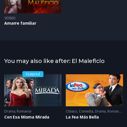
S03E60
Amarre familiar
You may also like after: El Maleficio
Featured
Drama
2025
,
Romance
Clásico
,
Comedia
,
Drama
,
Romance
2
Con Esa Misma Mirada
La Fea Más Bella