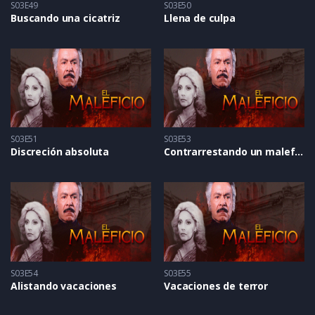
S03E49
S03E50
Buscando una cicatriz
Llena de culpa
S03E51
S03E53
Discreción absoluta
Contrarrestando un maleficio
S03E54
S03E55
Alistando vacaciones
Vacaciones de terror