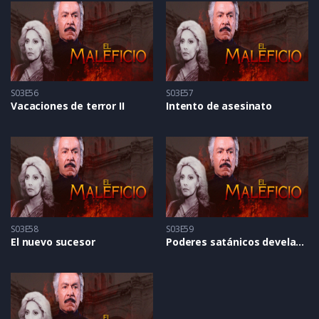
S03E56
S03E57
Vacaciones de terror II
Intento de asesinato
S03E58
S03E59
El nuevo sucesor
Poderes satánicos develados