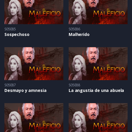
S05E85
S05E86
Sospechoso
Malherido
S05E87
S05E88
Desmayo y amnesia
La angustia de una abuela