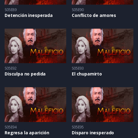
S05E89
S05E90
Detención inesperada
Conflicto de amores
S05E92
S05E93
Disculpa no pedida
El chupamirto
S05E94
S05E95
Regresa la aparición
Disparo inesperado