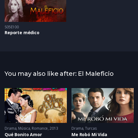
S05E100
Reporte médico
You may also like after: El Maleficio
Drama
2014
,
Música
,
Romance
2013
Drama
,
Turcas
Qué Bonito Amor
Me Robó Mi Vida