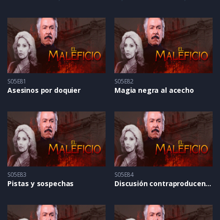
S05E81
S05E82
Asesinos por doquier
Magia negra al acecho
S05E83
S05E84
Pistas y sospechas
Discusión contraproducente