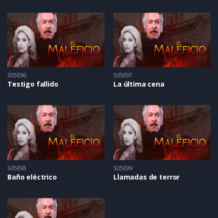
S05E96
S05E97
Testigo fallido
La última cena
S05E98
S05E99
Baño eléctrico
Llamadas de terror