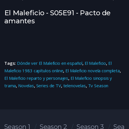
El Maleficio - S05E91 - Pacto de
amantes
Tags:
Dónde ver El Maleficio en español
,
El Maleficio
,
El
Maleficio 1983 capítulos online
,
El Maleficio novela completa
,
El Maleficio reparto y personajes
,
El Maleficio sinopsis y
trama
,
Novelas
,
Series de TV
,
telenovelas
,
Tv Season
Season 1
Season 2
Season 3
Seas