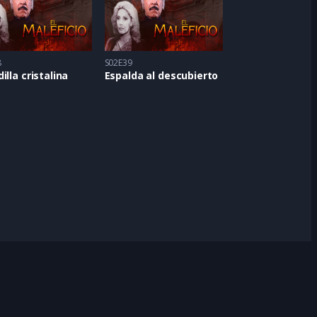
8
S02E39
illa cristalina
Espalda al descubierto