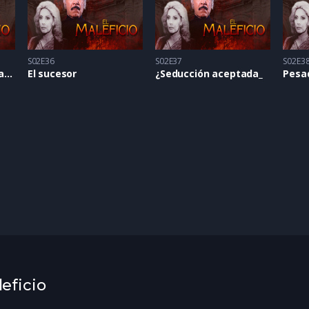
S02E36
S02E37
S02E3
El pasado vuelve a pasar
El sucesor
¿Seducción aceptada_
Pesad
leficio