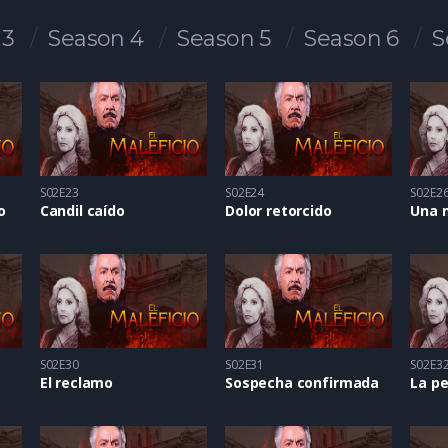
 3
Season 4
Season 5
Season 6
S
S02E23
S02E24
S02E2
o
Candil caído
Dolor retorcido
Una 
S02E30
S02E31
S02E3
El reclamo
Sospecha confirmada
La pe