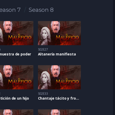
eason 7
Season 8
6
S02E27
muestra de poder
Altanería manifiesta
2
S02E33
tición de un hijo
Chantaje tácito y frontal