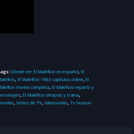
Tags:
Dónde ver El Maleficio en español
,
El
aleficio
,
El Maleficio 1983 capítulos online
,
El
aleficio novela completa
,
El Maleficio reparto y
ersonajes
,
El Maleficio sinopsis y trama
,
ovelas
,
Series de TV
,
telenovelas
,
Tv Season