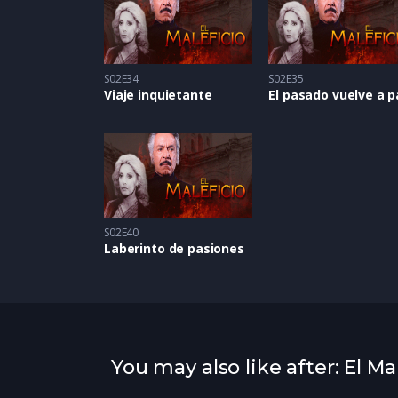
S02E34
S02E35
Viaje inquietante
S02E40
Laberinto de pasiones
You may also like after: El Ma