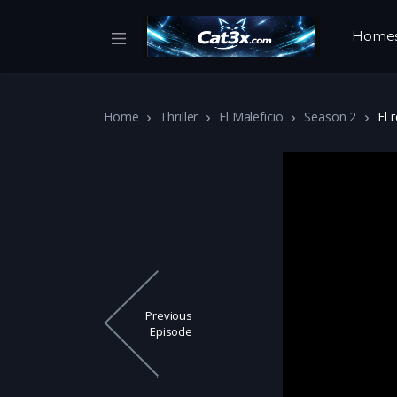
Home
Home
Thriller
El Maleficio
Season 2
El 
Previous
Episode