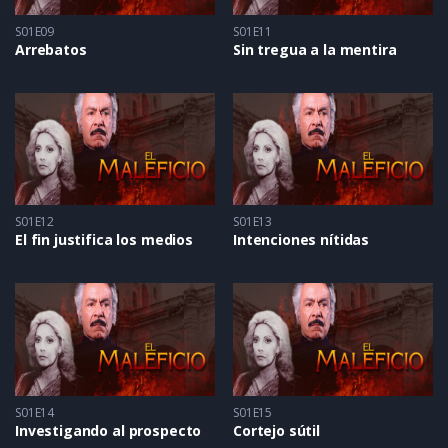
S01E09
S01E11
Arrebatos
Sin tregua a la mentira
S01E12
S01E13
El fin justifica los medios
Intenciones nítidas
S01E14
S01E15
Investigando al prospecto
Cortejo sútil