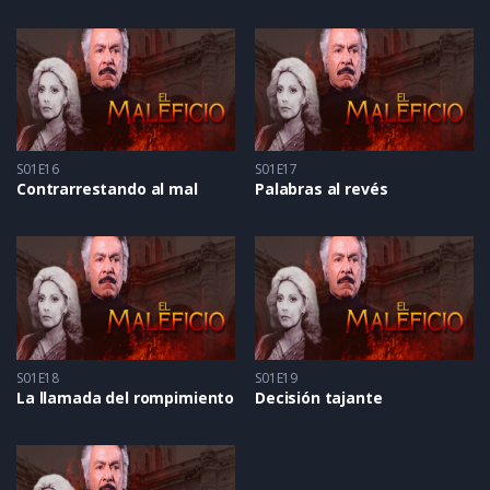
S01E16
S01E17
Contrarrestando al mal
Palabras al revés
S01E18
S01E19
La llamada del rompimiento
Decisión tajante