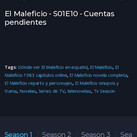
El Maleficio - S01E10 - Cuentas
pendientes
Tags:
Dónde ver El Maleficio en español
,
El Maleficio
,
El
Maleficio 1983 capítulos online
,
El Maleficio novela completa
,
El Maleficio reparto y personajes
,
El Maleficio sinopsis y
trama
,
Novelas
,
Series de TV
,
telenovelas
,
Tv Season
Season 1
Season 2
Season 3
Seas