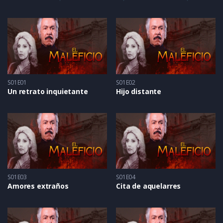
S01E01
S01E02
Un retrato inquietante
Hijo distante
S01E03
S01E04
Amores extraños
Cita de aquelarres