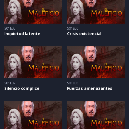
S01E05
S01E06
Inquietud latente
Crisis existencial
S01E07
S01E08
Silencio cómplice
Fuerzas amenazantes