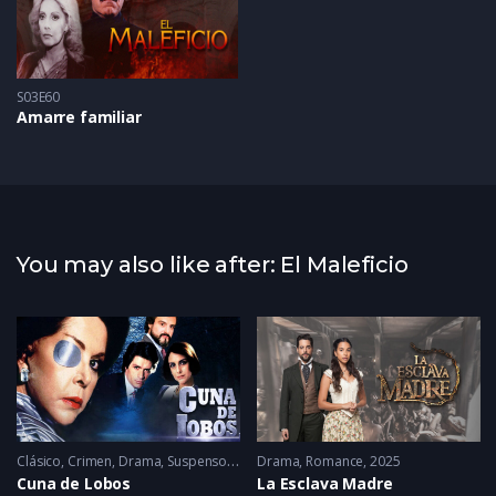
S03E60
Amarre familiar
You may also like after: El Maleficio
Clásico
2014
,
Crimen
,
Drama
,
Suspenso
1986
Drama
,
Romance
2025
Cuna de Lobos
La Esclava Madre