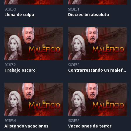
S03E50
S03E51
Llena de culpa
Discreción absoluta
S03E52
S03E53
Trabajo oscuro
Contrarrestando un maleficio
S03E54
S03E55
Alistando vacaciones
Vacaciones de terror