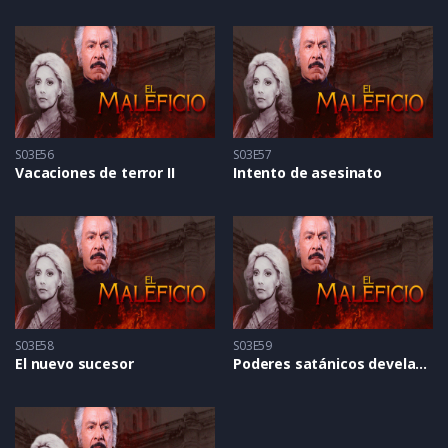
S03E56
S03E57
Vacaciones de terror II
Intento de asesinato
S03E58
S03E59
El nuevo sucesor
Poderes satánicos develados