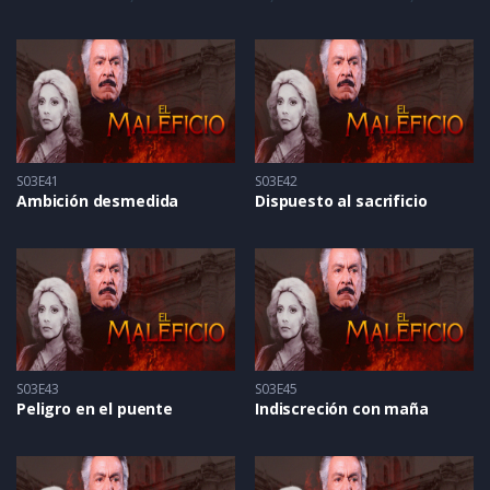
S03E41
S03E42
Ambición desmedida
Dispuesto al sacrificio
S03E43
S03E45
Peligro en el puente
Indiscreción con maña