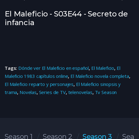
El Maleficio - S03E44 - Secreto de
infancia
Tags:
Dónde ver El Maleficio en español
,
El Maleficio
,
El
Maleficio 1983 capítulos online
,
El Maleficio novela completa
,
El Maleficio reparto y personajes
,
El Maleficio sinopsis y
trama
,
Novelas
,
Series de TV
,
telenovelas
,
Tv Season
Season 1
Season 2
Season 3
Seas