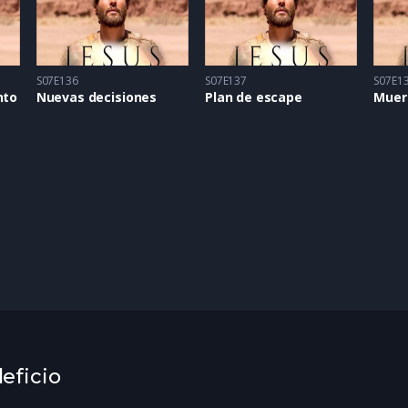
S07E136
S07E137
S07E1
nto
Nuevas decisiones
Plan de escape
Muer
leficio