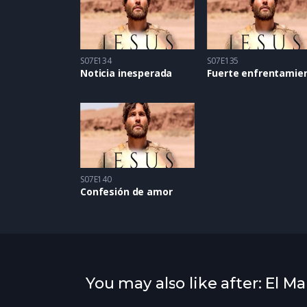
S07E134
S07E135
Noticia inesperada
Fuerte enfrentamie
S07E140
Confesión de amor
You may also like after: El Ma