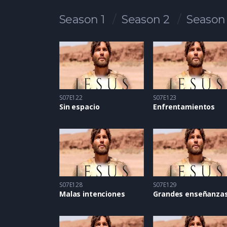
Season 1
Season 2
Season
S07E122
S07E123
Sin espacio
Enfrentamientos
S07E128
S07E129
Malas intenciones
Grandes enseñanza