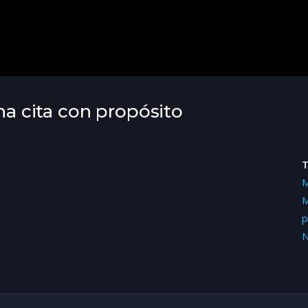
Una cita con propósito
M
M
p
N