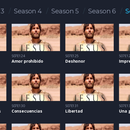
 3
Season 4
Season 5
Season 6
S
S07E124
S07E125
S07E1
Amor prohibido
Deshonor
Impr
S07E130
S07E131
S07E1
s
Consecuencias
Libertad
Una g