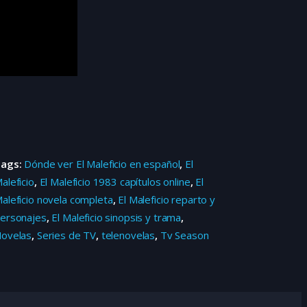
Tags:
Dónde ver El Maleficio en español
,
El
aleficio
,
El Maleficio 1983 capítulos online
,
El
aleficio novela completa
,
El Maleficio reparto y
ersonajes
,
El Maleficio sinopsis y trama
,
ovelas
,
Series de TV
,
telenovelas
,
Tv Season