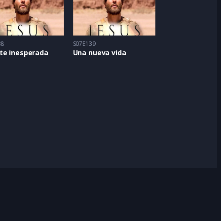
38
S07E139
te inesperada
Una nueva vida