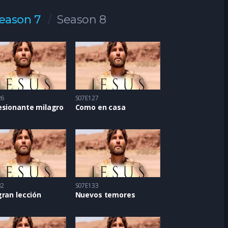
eason 7
Season 8
26
S07E127
esionante milagro
Como en casa
32
S07E133
ran lección
Nuevos temores