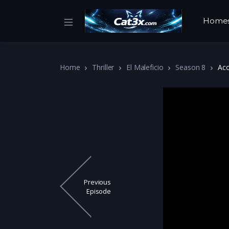
Home
Home
Thriller
El Maleficio
Season 8
Aco
Previous
Episode