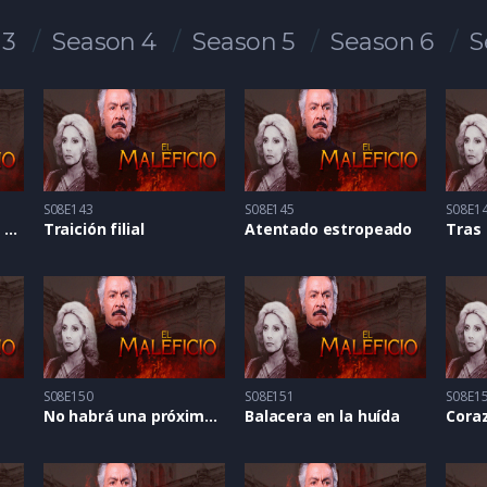
 3
Season 4
Season 5
Season 6
S
S08E143
S08E145
S08E1
Advertencia del más allá
Traición filial
Atentado estropeado
Tras 
S08E150
S08E151
S08E1
No habrá una próxima vez
Balacera en la huída
Cora