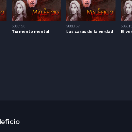
S08E156
S08E157
S08E1
Tormento mental
Las caras de la verdad
El ve
leficio