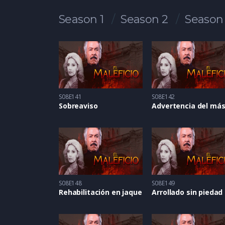
Season 1
Season 2
Season
S08E141
S08E142
Sobreaviso
S08E148
S08E149
Rehabilitación en jaque
Arrollado sin piedad