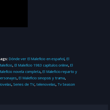
Tags:
Dónde ver El Maleficio en español
,
El
aleficio
,
El Maleficio 1983 capítulos online
,
El
aleficio novela completa
,
El Maleficio reparto y
ersonajes
,
El Maleficio sinopsis y trama
,
ovelas
,
Series de TV
,
telenovelas
,
Tv Season