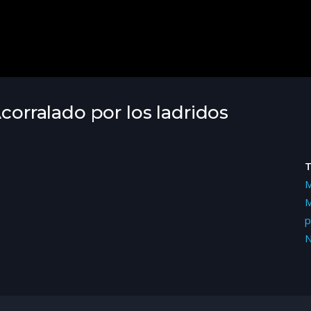
Acorralado por los ladridos
M
M
p
N