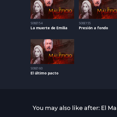
S08E154
S08E155
La muerte de Emilia
Presión a fondo
S08E160
El último pacto
You may also like after: El Ma