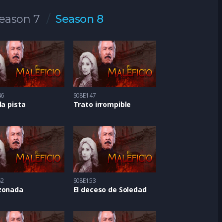
eason 7
Season 8
46
S08E147
la pista
Trato irrompible
52
S08E153
zonada
El deceso de Soledad