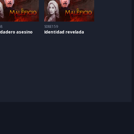
58
S08E159
rdadero asesino
Identidad revelada