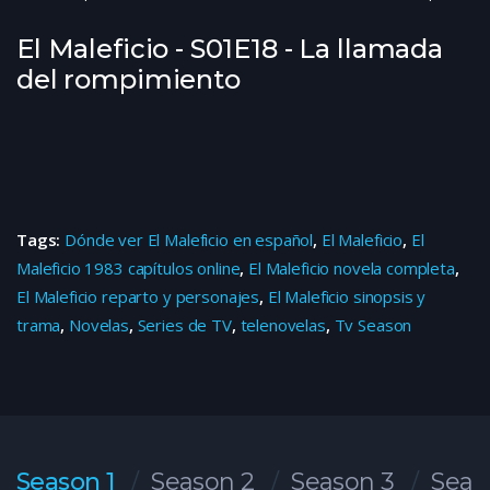
El Maleficio - S01E18 - La llamada
del rompimiento
Tags:
Dónde ver El Maleficio en español
,
El Maleficio
,
El
Maleficio 1983 capítulos online
,
El Maleficio novela completa
,
El Maleficio reparto y personajes
,
El Maleficio sinopsis y
trama
,
Novelas
,
Series de TV
,
telenovelas
,
Tv Season
Season 1
Season 2
Season 3
Seas