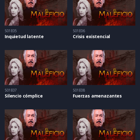
S01E05
S01E06
Inquietud latente
Crisis existencial
S01E07
S01E08
Silencio cómplice
Fuerzas amenazantes