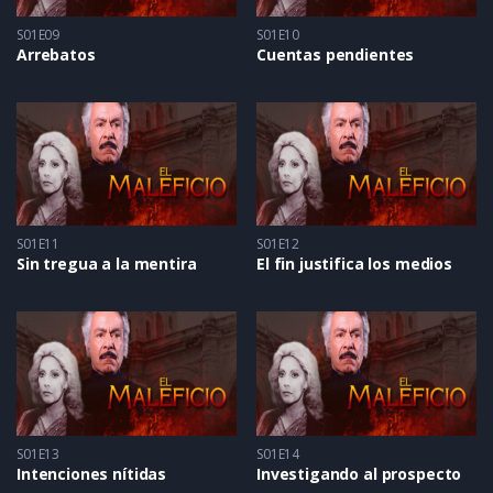
S01E09
S01E10
Arrebatos
Cuentas pendientes
S01E11
S01E12
Sin tregua a la mentira
El fin justifica los medios
S01E13
S01E14
Intenciones nítidas
Investigando al prospecto