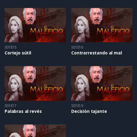
S01E15
S01E16
Cortejo sútil
Contrarrestando al mal
S01E17
S01E19
Palabras al revés
Decisión tajante