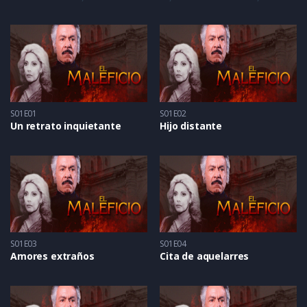
S01E01
S01E02
Un retrato inquietante
Hijo distante
S01E03
S01E04
Amores extraños
Cita de aquelarres