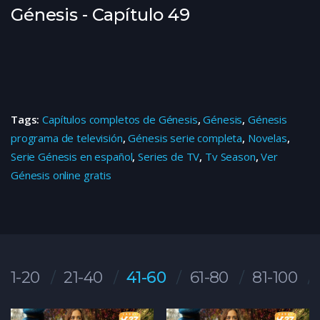
Génesis - Capítulo 49
Tags:
Capítulos completos de Génesis
,
Génesis
,
Génesis
programa de televisión
,
Génesis serie completa
,
Novelas
,
Serie Génesis en español
,
Series de TV
,
Tv Season
,
Ver
Génesis online gratis
1-20
21-40
41-60
61-80
81-100