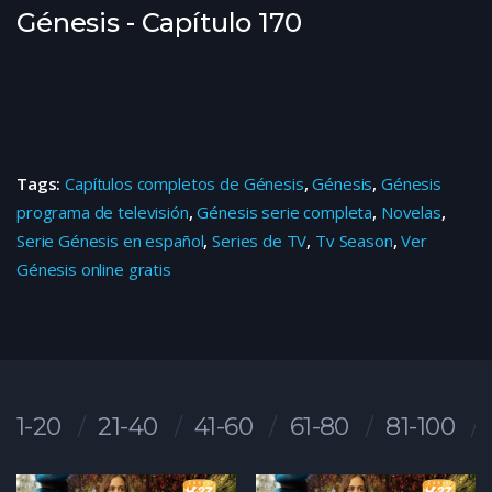
Génesis - Capítulo 170
Tags:
Capítulos completos de Génesis
,
Génesis
,
Génesis
programa de televisión
,
Génesis serie completa
,
Novelas
,
Serie Génesis en español
,
Series de TV
,
Tv Season
,
Ver
Génesis online gratis
1-20
21-40
41-60
61-80
81-100