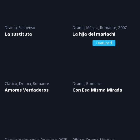
Drama
,
Suspenso
Drama
,
Música
,
Romance
2007
La sustituta
La hija del mariachi
Featured
Clásico
,
Drama
,
Romance
Drama
,
Romance
Amores Verdaderos
Con Esa Misma Mirada
Drama
,
Melodrama
,
Romance
2025
Bíblico
,
Drama
,
Historia