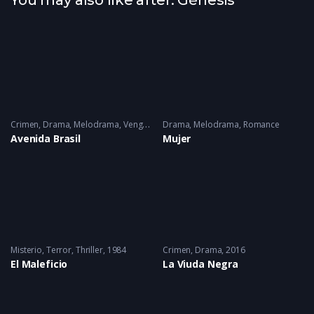
You may also like after: Génesis
Crimen
,
Drama
,
Melodrama
,
Venganza
Drama
2025
,
Melodrama
,
Romance
Avenida Brasil
Mujer
Misterio
,
Terror
,
Thriller
1984
Crimen
,
Drama
2016
El Maleficio
La Viuda Negra