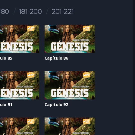
180
181-200
201-221
ulo 85
Capítulo 86
ulo 91
Capítulo 92