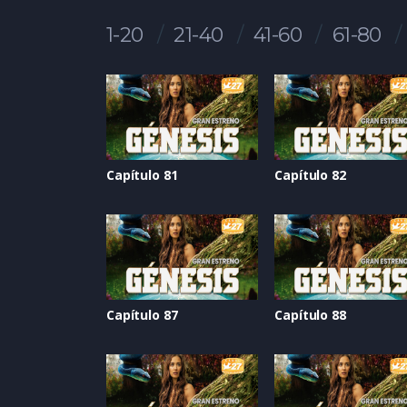
1-20
21-40
41-60
61-80
Capítulo 81
Capítulo 82
Capítulo 87
Capítulo 88