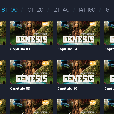
81-100
101-120
121-140
141-160
161-
Capítulo 83
Capítulo 84
Capít
Capítulo 89
Capítulo 90
Capít