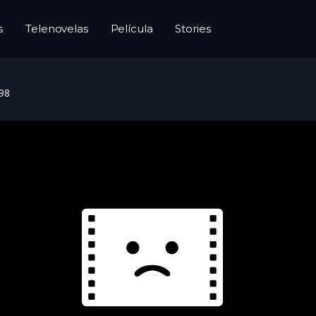
s
Telenovelas
Película
Stories
 98