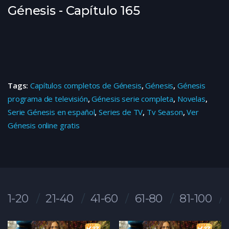
Génesis - Capítulo 165
Tags:
Capítulos completos de Génesis
,
Génesis
,
Génesis
programa de televisión
,
Génesis serie completa
,
Novelas
,
Serie Génesis en español
,
Series de TV
,
Tv Season
,
Ver
Génesis online gratis
1-20
21-40
41-60
61-80
81-100