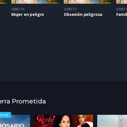
S09E176
S09E177
S09E1
Mujer en peligro
Obsesión peligrosa
Fami
ierra Prometida
tured