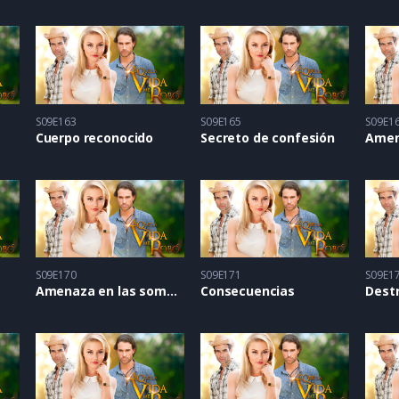
S09E163
S09E165
S09E1
Cuerpo reconocido
Secreto de confesión
Amen
S09E170
S09E171
S09E1
Amenaza en las sombras
Consecuencias
Dest