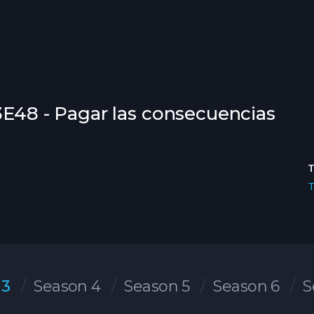
3E48 - Pagar las consecuencias
 3
Season 4
Season 5
Season 6
S