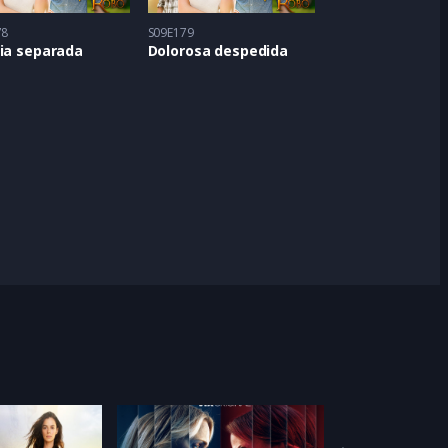
78
S09E179
lia separada
Dolorosa despedida