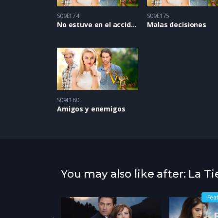
S09E174
S09E175
No estuve en el accidente
Malas decisiones
S09E180
Amigos y enemigos
You may also like after: La T
Fea