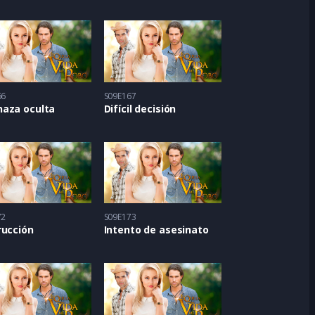
66
S09E167
aza oculta
Difícil decisión
72
S09E173
rucción
Intento de asesinato