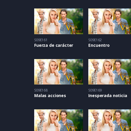
S09E161
S09E162
Fuerza de carácter
Encuentro
S09E168
S09E169
Malas acciones
Inesperada noticia