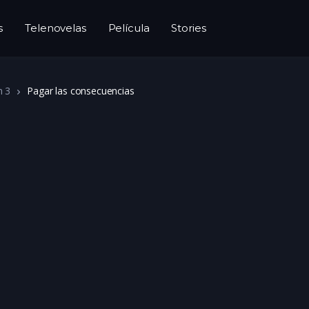
s
Telenovelas
Película
Stories
n 3
Pagar las consecuencias