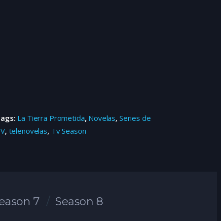
Tags:
La Tierra Prometida
,
Novelas
,
Series de
TV
,
telenovelas
,
Tv Season
eason 7
Season 8