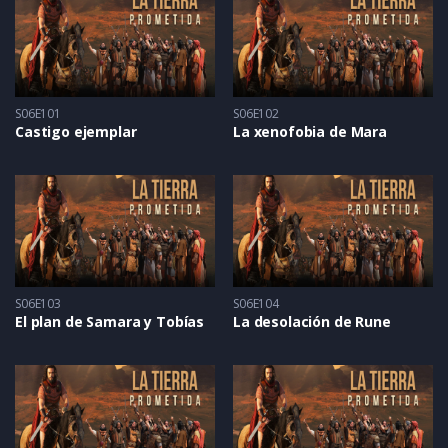
S06E101
S06E102
Castigo ejemplar
La xenofobia de Mara
S06E103
S06E104
El plan de Samara y Tobías
La desolación de Rune