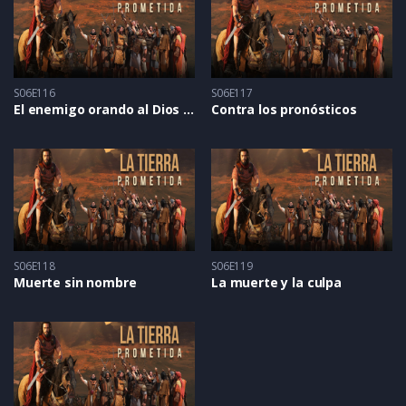
S06E116
S06E117
El enemigo orando al Dios de los hebreos
Contra los pronósticos
S06E118
S06E119
Muerte sin nombre
La muerte y la culpa