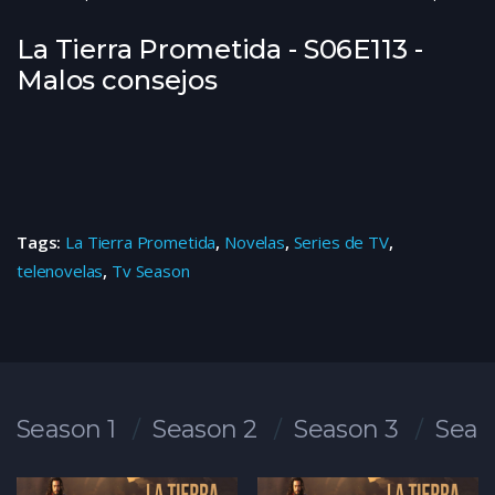
La Tierra Prometida - S06E113 -
Malos consejos
Tags:
La Tierra Prometida
,
Novelas
,
Series de TV
,
telenovelas
,
Tv Season
Season 1
Season 2
Season 3
Seas