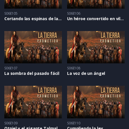
S06E105
S06E106
Cortando las espinas de la flor
Un héroe convertido en villano
S06E107
S06E108
La sombra del pasado fácil
La voz de un ángel
S06E109
S06E110
Otniel y el gigante Talmal
Cumpliendo la ley