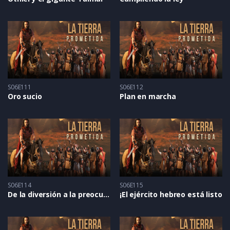
S06E111
S06E112
Oro sucio
Plan en marcha
S06E114
S06E115
De la diversión a la preocupación
¡El ejército hebreo está listo