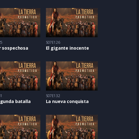
25
S07E126
r sospechosa
El gigante inocente
31
S07E132
egunda batalla
La nueva conquista