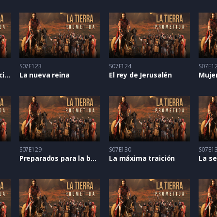
S07E123
S07E124
S07E1
Una mujer desaparecida
La nueva reina
El rey de Jerusalén
Muje
S07E129
S07E130
S07E1
Preparados para la batalla
La máxima traición
La s