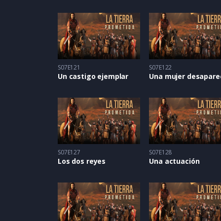
S07E121
S07E122
Un castigo ejemplar
S07E127
S07E128
Los dos reyes
Una actuación