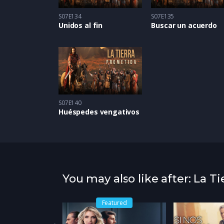
S07E134
S07E135
Unidos al fin
Buscar un acuerdo
S07E140
Huéspedes vengativos
You may also like after: La T
Featured