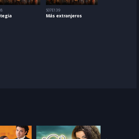
38
S07E139
ategia
Más extranjeros