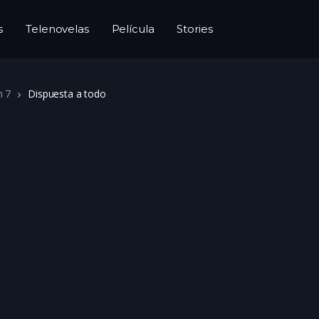
s
Telenovelas
Película
Stories
n 7
Dispuesta a todo