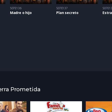
S07E136
S07E137
S07E1
Madre o hijo
Plan secreto
Estr
ierra Prometida