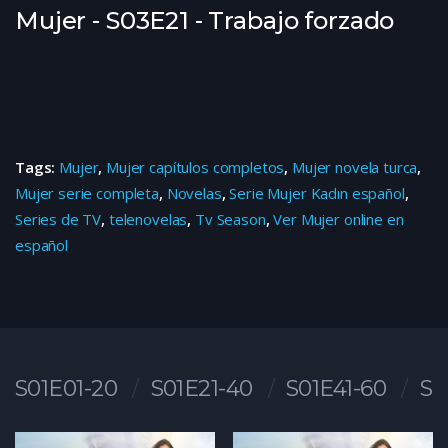
Mujer - S03E21 - Trabajo forzado
Tags:
Mujer
,
Mujer capítulos completos
,
Mujer novela turca
,
Mujer serie completa
,
Novelas
,
Serie Mujer Kadın español
,
Series de TV
,
telenovelas
,
Tv Season
,
Ver Mujer online en
español
S01E01-20
S01E21-40
S01E41-60
S0