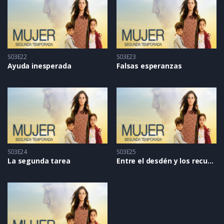
S03E22
S03E23
Ayuda inesperada
Falsas esperanzas
S03E24
S03E25
La segunda tarea
Entre el desdén y los recuerdos