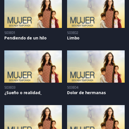
S03E01
S03E02
Pendiendo de un hilo
Limbo
S03E03
S03E04
¿Sueño o realidad_
Dolor de hermanas