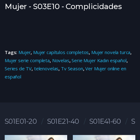
Mujer - S03E10 - Complicidades
Tags:
Mujer
,
Mujer capítulos completos
,
Mujer novela turca
,
Mujer serie completa
,
Novelas
,
Serie Mujer Kadın español
,
Series de TV
,
telenovelas
,
Tv Season
,
Ver Mujer online en
español
S01E01-20
S01E21-40
S01E41-60
S0