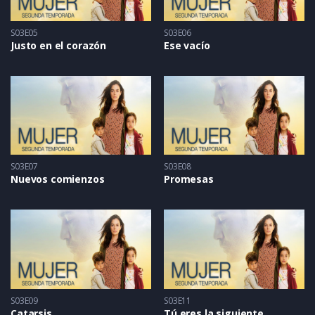
S03E05
S03E06
Justo en el corazón
Ese vacío
S03E07
S03E08
Nuevos comienzos
Promesas
S03E09
S03E11
Catarsis
Tú eres la siguiente