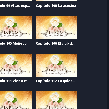
Capítulo 99 Altas expectativas
Capítulo 100 La asesina
tulo 105 Muñeco
Capítulo 106 El club del suicidio
ulo 111 Vivir a mil
Capítulo 112 La quietud del viento