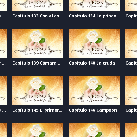
Capítulo 132 Abrir las alas
Capítulo 133 Con el corazón divido
Capítulo 134 La princesa luna
Capítulo 138 De color rosa
Capítulo 139 Cámara web
Capítulo 140 La cruda
Capítulo 144 Cuantos más
Capítulo 145 El primer golpe
Capítulo 146 Campeón