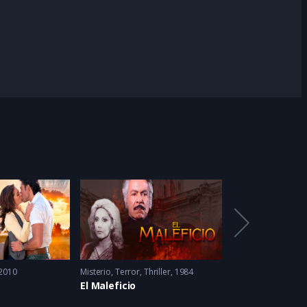
2010
Misterio
,
Terror
,
Thriller
1984
Clásico
,
Drama
,
Me
El Maleficio
Rubí