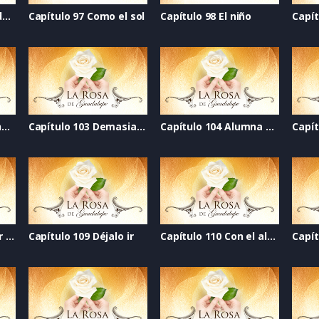
Capítulo 95 Lección de amor
Capítulo 97 Como el sol
Capítulo 98 El niño
Capítulo 102 El escenario de la vida
Capítulo 103 Demasiado amor
Capítulo 104 Alumna de 10
Capí
Capítulo 108 Un lugar llamado hogar
Capítulo 109 Déjalo ir
Capítulo 110 Con el alma desnuda
Capít