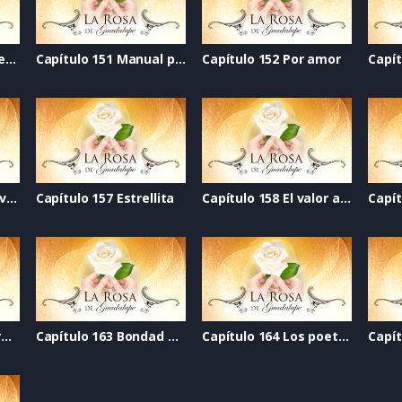
Capítulo 150 Cerca del cielo
Capítulo 151 Manual para pedir permiso para tener novio
Capítulo 152 Por amor
Capítulo 156 Abrir la ventana
Capítulo 157 Estrellita
Capítulo 158 El valor adecuado
Capítulo 162 Algo raro tiene Elisa
Capítulo 163 Bondad en la mirada
Capítulo 164 Los poetas malditos