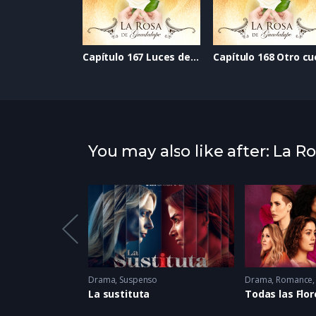
Capítulo 167 Luces de Navidad
You may also like after: La 
Melodrama
,
Romance
Drama
,
Suspenso
Drama
,
Romance
arrio
La sustituta
Todas las Flor