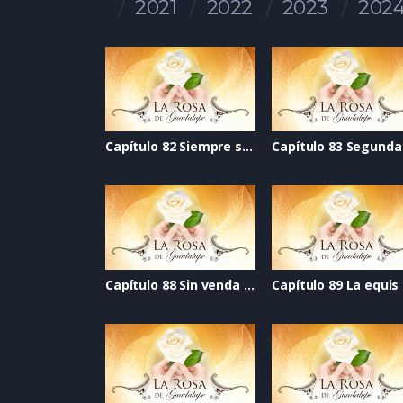
2021
2022
2023
202
Capítulo 82 Siempre se puede
Capítulo 88 Sin venda en los ojos
Capítulo 89 La equis