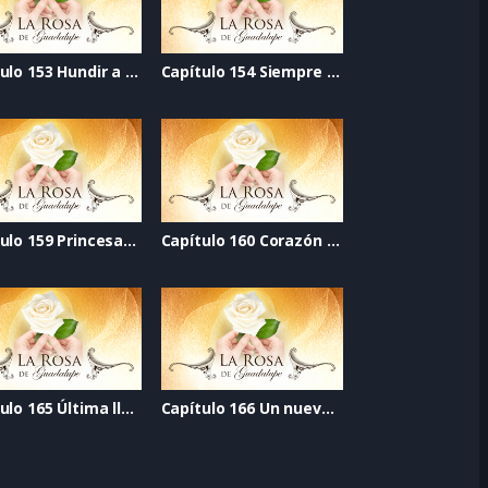
Capítulo 153 Hundir a la güera
Capítulo 154 Siempre en mi corazón
Capítulo 159 Princesas sin dragones
Capítulo 160 Corazón de azúcar
Capítulo 165 Última llamada al perdón
Capítulo 166 Un nuevo corazón